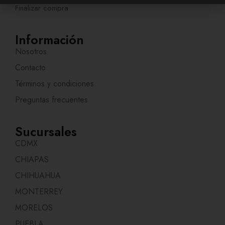
m
e
Finalizar compra
i
b
o
g
r
r
e
e
i
Información
n
g
Nosotros
e
n
Contacto
N
o
Términos y condiciones
m
Preguntas frecuentes
b
r
e
Sucursales
CDMX
CHIAPAS
CHIHUAHUA
MONTERREY
MORELOS
PUEBLA