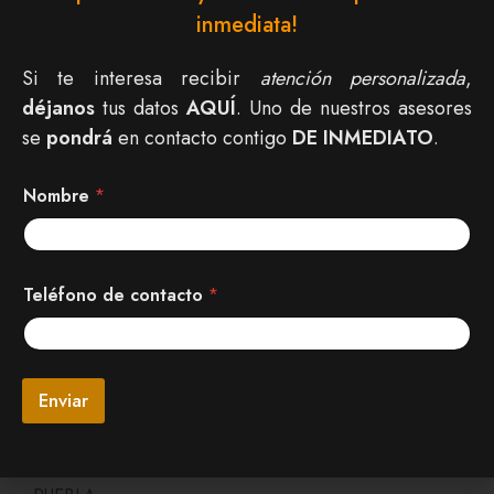
inmediata!
granfabrica.muebles@gmail.com
Mi Cuenta
Si te interesa recibir
atención personalizada
,
déjanos
Mi cuenta
tus datos
AQUÍ
. Uno de nuestros asesores
Carrito
se
pondrá
en contacto contigo
DE INMEDIATO
.
Finalizar compra
Información
Nombre
*
Nosotros
Contacto
Términos y condiciones
N
c
Teléfono de contacto
*
o
o
Preguntas frecuentes
m
n
b
t
Sucursales
r
a
CDMX
U
e
c
R
CHIAPAS
Enviar
d
t
L
CHIHUAHUA
e
o
d
*
d
MONTERREY
e
e
MORELOS
c
d