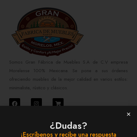
Somos Gran Fábrica de Muebles S.A de C.V empresa
Morelense 100% Mexicana. Se pone a sus órdenes
ofreciendo muebles de la mejor calidad en varios estilos:
minimalista, rústico y clásicos.
Contáctanos
¿Dudas?
777 133 1972
¡Escríbenos y recibe una respuesta
735 149 7257