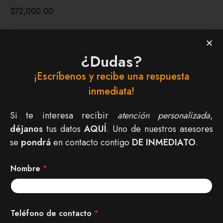
$
72,000.00
¿Dudas?
¡Escríbenos y recibe una respuesta
inmediata!
Si te interesa recibir
atención personalizada
,
déjanos
tus datos
AQUÍ
. Uno de nuestros asesores
se
pondrá
en contacto contigo
DE INMEDIATO
.
Somos Gran Fábrica de Muebles S.A de C.V empresa
Morelense 100% Mexicana. Se pone a sus órdenes
Nombre
*
ofreciendo muebles de la mejor calidad en varios estilos:
minimalista, rústico y clásicos.
o
N
Teléfono de contacto
*
r
o