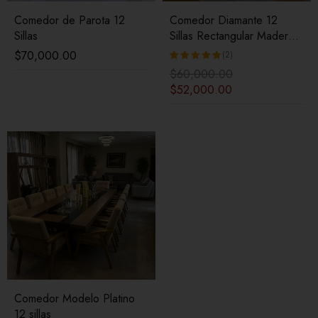
Comedor de Parota 12
Comedor Diamante 12
Sillas
Sillas Rectangular Madera
Elegante
$
70,000.00
(2)
$
60,000.00
Valorado
$
52,000.00
con
5.00
de 5
Comedor Modelo Platino
12 sillas