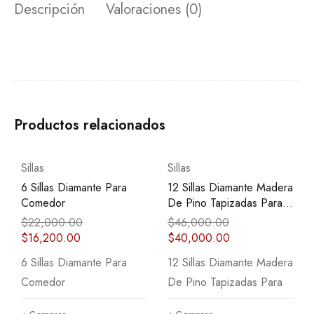
Descripción
Valoraciones (0)
Productos relacionados
COMPRAR
Sillas
Sillas
12 Sillas Diamante Madera
5 Sillas De Comedor
De Pino Tapizadas Para
Diamante
Comedor
$
46,000.00
$
13,500.00
$
40,000.00
5 Sillas De Comedor
12 Sillas Diamante Madera
Diamante
De Pino Tapizadas Para
Comprar